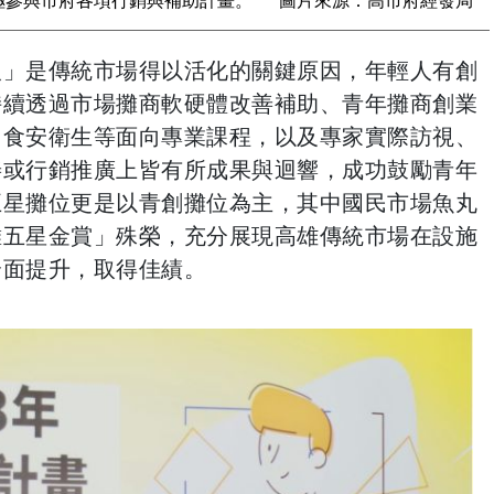
人」是傳統市場得以活化的關鍵原因，年輕人有創
持續透過市場攤商軟硬體改善補助、青年攤商創業
、食安衛生等面向專業課程，以及專家實際訪視、
善或行銷推廣上皆有所成果與迴響，成功鼓勵青年
五星攤位更是以青創攤位為主，其中國民市場魚丸
攤五星金賞」殊榮，充分展現高雄傳統市場在設施
全面提升，取得佳績。