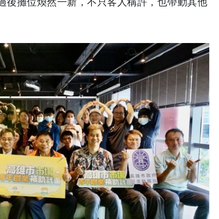
過後攤位煥然一新，不只客人稱許，也帶動其他