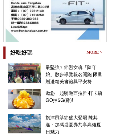
好吃好玩
MORE >
最堅強ㄟ節烈女魂「陳守
娘」散步導覽報名開跑 限量
贈送精美書籤與平安符
邀您一起騎遊西拉雅 打卡騎
GO抽5G(雞)!
旗津風箏節盛大登場 陳其
邁：加碼盛夏券共享高雄夏
日魅力