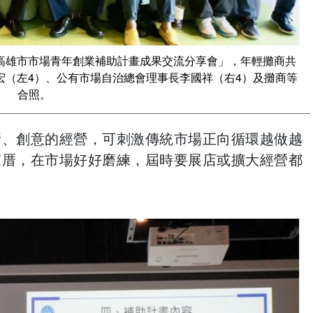
度高雄市市場青年創業補助計畫成果交流分享會」，年輕攤商共
宏（左4）、公有市場自治總會理事長李國祥（右4）及攤商等
合照。
新、創意的經營，可刺激傳統市場正向循環越做越
家厝，在市場好好磨練，屆時要展店或擴大經營都