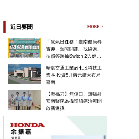
近日要聞
MORE >
「爸氣出任務！臺南健康尋
寶趣」熱鬧開跑 找線索、
拍照答題抽Switch 2與健康
好禮
精湛交通工業於七股科技工
業區 投資5.1億元擴大布局
臺南
【海福刀】無傷口、無輻射
安南醫院為攝護腺癌治療開
啟新選擇