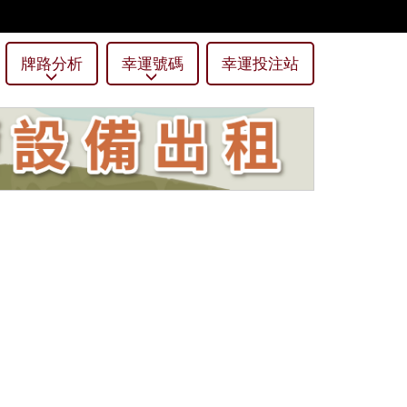
牌路分析
幸運號碼
幸運投注站