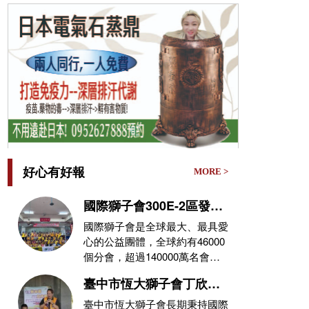
好心有好報
MORE >
國際獅子會300E-2區發放
遭0626豪雨侵襲受災戶救
國際獅子會是全球最大、最具愛
災物資
心的公益團體，全球約有46000
個分會，超過140000萬名會員
(獅友)，在不同的領域，秉持
臺中市恆大獅子會丁欣志
會長攜手消防局推動公
臺中市恆大獅子會長期秉持國際