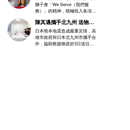
益，玉之緣珠寶力挺防災
獅子會「We Serve（我們服
務）」的精神，積極投入各項公
教育與熱血捐血守護社會
益與社會服務。恆大獅子會第三
陳其邁攜手北九州 送物資
屆會
至熊本災區
日本熊本地震造成嚴重災情，高
雄市政府與日本北九州市攜手合
作，協助救援物資於3日送往災
情嚴重的熊本縣八代市。此次由
高雄市提