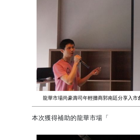
龍華市場尚豪壽司年輕攤商郭南廷分享入市
本次獲得補助的龍華市場「