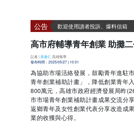
呼叫善心人士~~ 漢明慈善會
歡迎到好報臉書討論 www.facebook
歡迎使用讀者投訴、爆料信箱
呼叫善心人士~~ 漢明慈善會
高市府輔導青年創業 助攤
記者 |
吳進仁
高雄報導
發布時間：2025/05/27 | 10:31
為協助市場活絡發展，鼓勵青年進駐
青年創業補助計畫」，降低創業青年入市
800萬元，高雄市政府經濟發展局昨(
市市場青年創業補助計畫成果交流分
返鄉青年及女性創業代表分享改造成
業的收獲與心得。