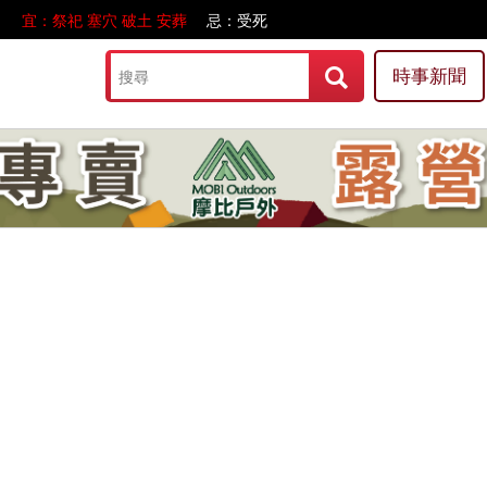
宜：祭祀 塞穴 破土 安葬
忌：受死
時事新聞
.com/hbnews.com.tw