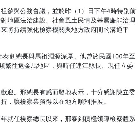
祖參與公務會議，並於昨（1）日下午4時特別前
針對地區法治建設、社會風土民情及基層廉能治理
未來將持續強化檢察機關與地方政府間的溝通平
邢泰釗總長與馬祖淵源深厚。他曾於民國100年至
內頻繁往返金馬地區，與時任連江縣長、現任立委
達歡迎。邢總長有感而發地表示，十分感謝陳立委
支持，讓檢察業務得以在地方順利推展。
11年就任檢察總長以來，邢泰釗積極領導檢察體系