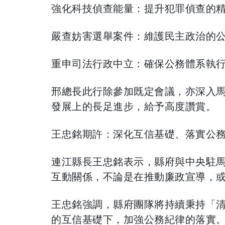
​強化科技偵查能量：提升犯罪偵查的
​嚴查妨害選舉案件：維護民主政治的
​重申司法行政中立：確保公務體系執
​邢總長此行除參加既定會議，亦深入
發展上的長足進步，給予高度讚賞。
​王忠銘期許：深化互信基礎、落實公
​連江縣長王忠銘表示，縣府與中央駐
互動關係，不論是在推動廉政宣導，
​王忠銘強調，縣府團隊將持續秉持「
的互信基礎下，加強公務紀律的落實