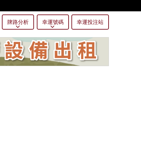
牌路分析
幸運號碼
幸運投注站