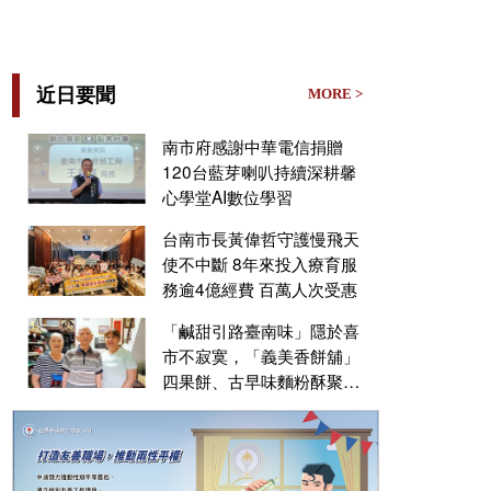
近日要聞
MORE >
南市府感謝中華電信捐贈
120台藍芽喇叭持續深耕馨
心學堂AI數位學習
台南市長黃偉哲守護慢飛天
使不中斷 8年來投入療育服
務逾4億經費 百萬人次受惠
「鹹甜引路臺南味」隱於喜
市不寂寞，「義美香餅舖」
四果餅、古早味麵粉酥聚人
氣