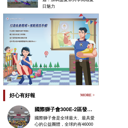
日魅力
好心有好報
MORE >
國際獅子會300E-2區發放
遭0626豪雨侵襲受災戶救
國際獅子會是全球最大、最具愛
災物資
心的公益團體，全球約有46000