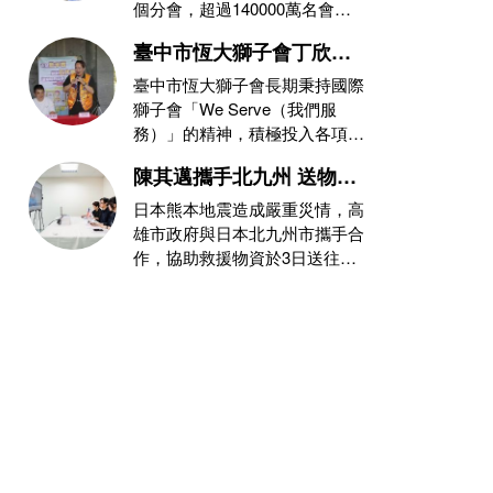
個分會，超過140000萬名會員
(獅友)，在不同的領域，秉持
臺中市恆大獅子會丁欣志
會長攜手消防局推動公
臺中市恆大獅子會長期秉持國際
益，玉之緣珠寶力挺防災
獅子會「We Serve（我們服
務）」的精神，積極投入各項公
教育與熱血捐血守護社會
益與社會服務。恆大獅子會第三
陳其邁攜手北九州 送物資
屆會
至熊本災區
日本熊本地震造成嚴重災情，高
雄市政府與日本北九州市攜手合
作，協助救援物資於3日送往災
情嚴重的熊本縣八代市。此次由
高雄市提