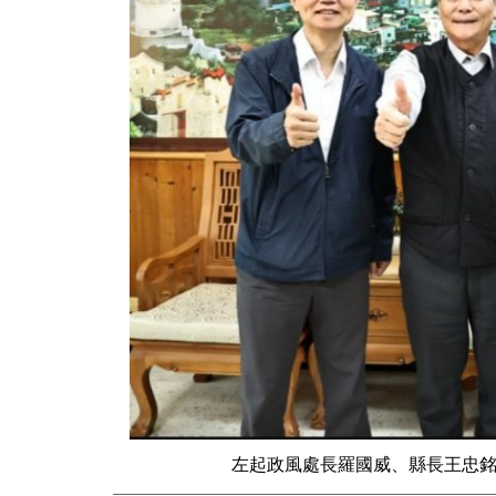
左起政風處長羅國威、縣長王忠