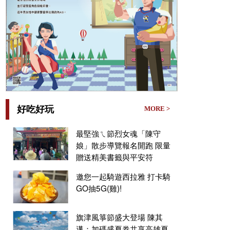
好吃好玩
MORE >
最堅強ㄟ節烈女魂「陳守
娘」散步導覽報名開跑 限量
贈送精美書籤與平安符
邀您一起騎遊西拉雅 打卡騎
GO抽5G(雞)!
旗津風箏節盛大登場 陳其
邁：加碼盛夏券共享高雄夏