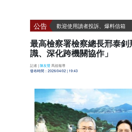
呼叫善心人士~~ 漢明慈善會
歡迎到好報臉書討論 www.facebook
歡迎使用讀者投訴、爆料信箱
呼叫善心人士~~ 漢明慈善會
最高檢察署檢察總長邢泰釗
識、深化跨機關協作」
記者 |
陳友聲
馬祖報導
發布時間：2026/04/02 | 19:43