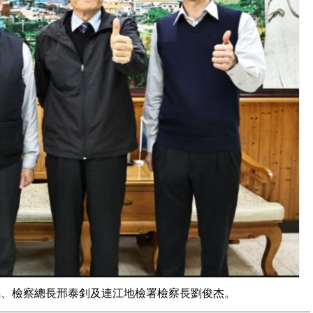
銘、檢察總長邢泰釗及連江地檢署檢察長劉俊杰。