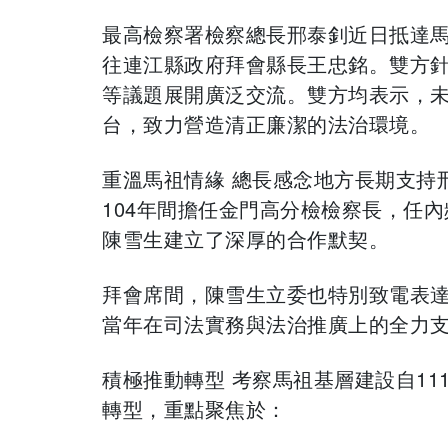
最高檢察署檢察總長邢泰釗近日抵達馬
往連江縣政府拜會縣長王忠銘。雙方
等議題展開廣泛交流。雙方均表示，
台，致力營造清正廉潔的法治環境。
​重溫馬祖情緣 總長感念地方長期支持
104年間擔任金門高分檢檢察長，任
陳雪生建立了深厚的合作默契。
​拜會席間，陳雪生立委也特別致電表
當年在司法實務與法治推廣上的全力
​積極推動轉型 考察馬祖基層建設自1
轉型，重點聚焦於：