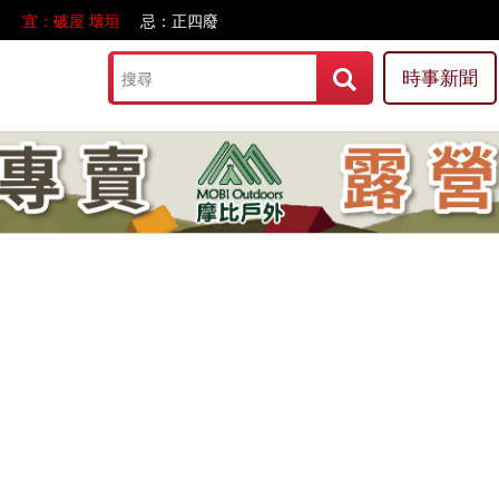
宜：破屋 壞垣
忌：正四廢
時事新聞
.com/hbnews.com.tw