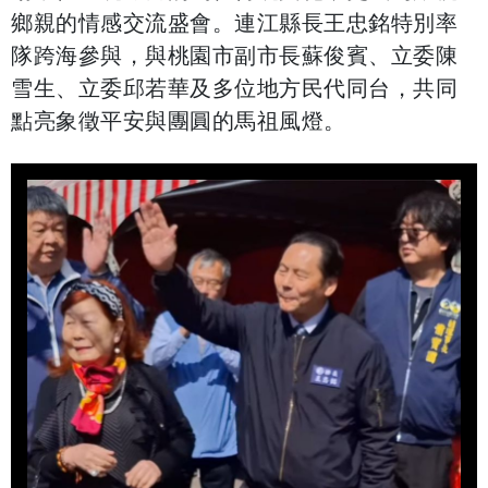
鄉親的情感交流盛會。連江縣長王忠銘特別率
隊跨海參與，與桃園市副市長蘇俊賓、立委陳
雪生、立委邱若華及多位地方民代同台，共同
點亮象徵平安與團圓的馬祖風燈。