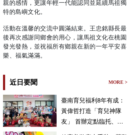
親的感情，更讓年輕一代能認同並延續馬祖獨
特的島嶼文化。
​活動在溫馨的交流中圓滿結束。王忠銘縣長最
後再次感謝同鄉會的用心，讓馬祖文化在桃園
發光發熱，並祝福所有鄉親在新的一年平安喜
樂、福氣滿滿。
近日要聞
MORE >
臺南育兒福利8年有成：
黃偉哲打造「育兒神隊
友」 首辦定點臨托、育
兒指導守護市民安心生養