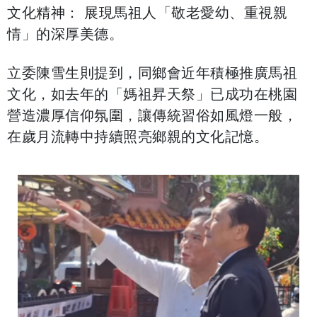
​文化精神： 展現馬祖人「敬老愛幼、重視親
情」的深厚美德。
​立委陳雪生則提到，同鄉會近年積極推廣馬祖
文化，如去年的「媽祖昇天祭」已成功在桃園
營造濃厚信仰氛圍，讓傳統習俗如風燈一般，
在歲月流轉中持續照亮鄉親的文化記憶。