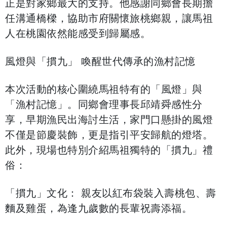
正是對家鄉最大的支持。他感謝同鄉會長期擔
任溝通橋樑，協助市府關懷旅桃鄉親，讓馬祖
人在桃園依然能感受到歸屬感。
​風燈與「摜九」 喚醒世代傳承的漁村記憶
​本次活動的核心圍繞馬祖特有的「風燈」與
「漁村記憶」。同鄉會理事長邱靖舜感性分
享，早期漁民出海討生活，家門口懸掛的風燈
不僅是節慶裝飾，更是指引平安歸航的燈塔。
此外，現場也特別介紹馬祖獨特的「摜九」禮
俗：
​「摜九」文化： 親友以紅布袋裝入壽桃包、壽
麵及雞蛋，為逢九歲數的長輩祝壽添福。