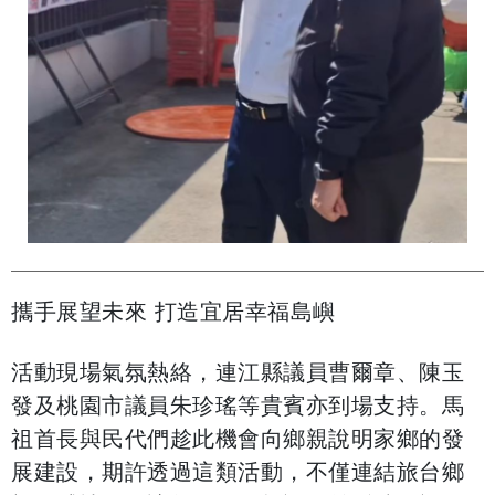
攜手展望未來 打造宜居幸福島嶼
​活動現場氣氛熱絡，連江縣議員曹爾章、陳玉
發及桃園市議員朱珍瑤等貴賓亦到場支持。馬
祖首長與民代們趁此機會向鄉親說明家鄉的發
展建設，期許透過這類活動，不僅連結旅台鄉