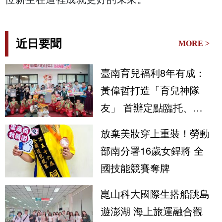
近日要聞
MORE >
臺南育兒福利8年有成：
黃偉哲打造「育兒神隊
友」 首辦定點臨托、育
兒指導守護市民安心生養
放棄美妝穿上重裝！勞動
部南分署16歲女銲將 全
國技能競賽奪牌
崑山科大國際生搭船跳島
遊澎湖 海上旅運融合觀