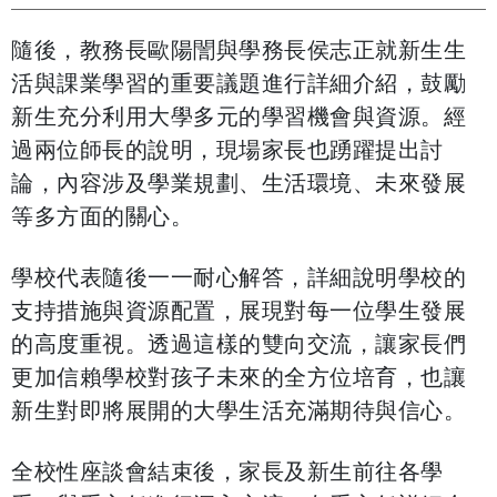
隨後，教務長歐陽誾與學務長侯志正就新生生
活與課業學習的重要議題進行詳細介紹，鼓勵
新生充分利用大學多元的學習機會與資源。經
過兩位師長的說明，現場家長也踴躍提出討
論，內容涉及學業規劃、生活環境、未來發展
等多方面的關心。
學校代表隨後一一耐心解答，詳細說明學校的
支持措施與資源配置，展現對每一位學生發展
的高度重視。透過這樣的雙向交流，讓家長們
更加信賴學校對孩子未來的全方位培育，也讓
新生對即將展開的大學生活充滿期待與信心。
全校性座談會結束後，家長及新生前往各學