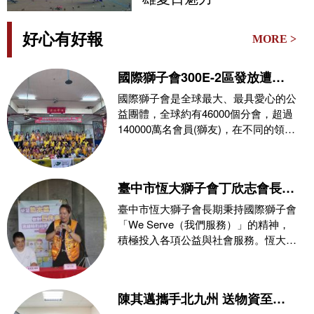
好心有好報
MORE >
國際獅子會300E-2區發放遭
0626豪雨侵襲受災戶救災物資
國際獅子會是全球最大、最具愛心的公
益團體，全球約有46000個分會，超過
140000萬名會員(獅友)，在不同的領
域，秉持
臺中市恆大獅子會丁欣志會長攜
手消防局推動公益，玉之緣珠寶
臺中市恆大獅子會長期秉持國際獅子會
力挺防災教育與熱血捐血守護社
「We Serve（我們服務）」的精神，
積極投入各項公益與社會服務。恆大獅
會
子會第三屆會
陳其邁攜手北九州 送物資至熊