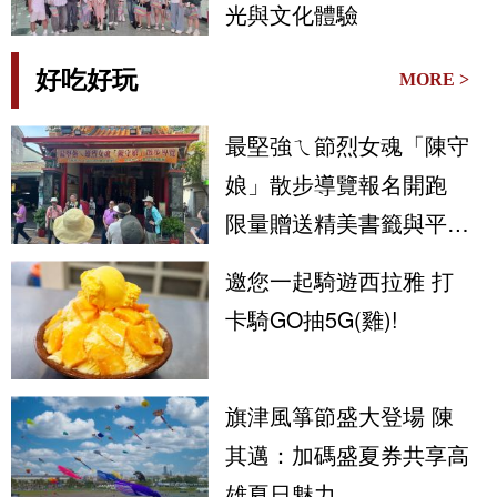
光與文化體驗
好吃好玩
MORE >
最堅強ㄟ節烈女魂「陳守
娘」散步導覽報名開跑
限量贈送精美書籤與平安
符
邀您一起騎遊西拉雅 打
卡騎GO抽5G(雞)!
旗津風箏節盛大登場 陳
其邁：加碼盛夏券共享高
雄夏日魅力