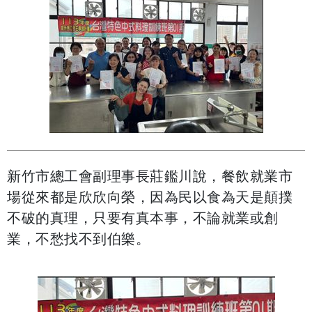
新竹市總工會副理事長莊鑑川說，餐飲就業市
場從來都是欣欣向榮，因為民以食為天是顛撲
不破的真理，只要有真本事，不論就業或創
業，不愁找不到伯樂。