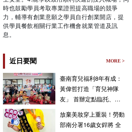
時也鼓勵學員考取專業證照提高職場的競爭
力，輔導有創業意願之學員自行創業開店，提
供學員餐飲相關行業工作機會就業管道及訊
息。
近日要聞
MORE >
臺南育兒福利8年有成：
黃偉哲打造「育兒神隊
友」 首辦定點臨托、育
兒指導守護市民安心生養
放棄美妝穿上重裝！勞動
部南分署16歲女銲將 全