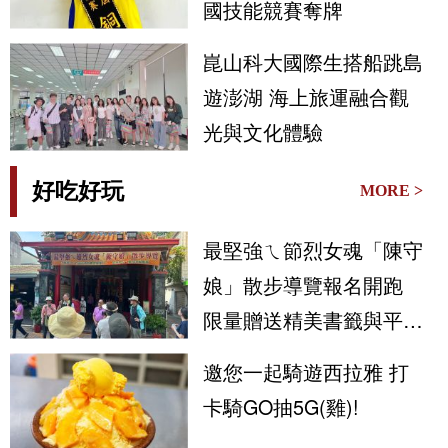
國技能競賽奪牌
崑山科大國際生搭船跳島
遊澎湖 海上旅運融合觀
光與文化體驗
好吃好玩
MORE >
最堅強ㄟ節烈女魂「陳守
娘」散步導覽報名開跑
限量贈送精美書籤與平安
符
邀您一起騎遊西拉雅 打
卡騎GO抽5G(雞)!