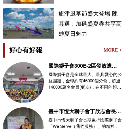
旗津風箏節盛大登場 陳
其邁：加碼盛夏券共享高
雄夏日魅力
好心有好報
MORE >
國際獅子會300E-2區發放遭
0626豪雨侵襲受災戶救災物資
國際獅子會是全球最大、最具愛心的公
益團體，全球約有46000個分會，超過
140000萬名會員(獅友)，在不同的領
域，秉持
臺中市恆大獅子會丁欣志會長攜
手消防局推動公益，玉之緣珠寶
臺中市恆大獅子會長期秉持國際獅子會
力挺防災教育與熱血捐血守護社
「We Serve（我們服務）」的精神，