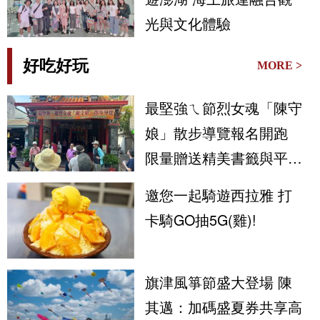
光與文化體驗
好吃好玩
MORE >
最堅強ㄟ節烈女魂「陳守
娘」散步導覽報名開跑
限量贈送精美書籤與平安
符
邀您一起騎遊西拉雅 打
卡騎GO抽5G(雞)!
旗津風箏節盛大登場 陳
其邁：加碼盛夏券共享高