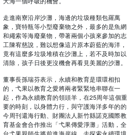
大海一個呼吸的機會。
走進南寮沿岸沙灘，海邊的垃圾種類包羅萬
象，寶特瓶等小型廢棄物之外，最多的是魚網
和繩索等海廢棄物，帶著兩個小孩來參加的志
工陳宥慈說，難以想像這片原本蔚藍的海洋，
竟有這麼多垃圾堆積在沙灘上，若不及時加以
清除，孩子日後更沒機會再看見美麗的沙灘。
董事長孫瑞芬表示，永續和教育是環環相扣
的，弋果以教育之愛將兩者緊緊地串聯在一
起，作為永續教育的領頭羊，在25周年這個重
要的時刻，以身體力行，與守護海洋多年的的
今周刊還海行動、財團法人新竹縣諾克國際教
育基金會合作推出「弋果傳愛淨灘」活動，全
台弋果親師生將前進海岸線，去探索永續環境