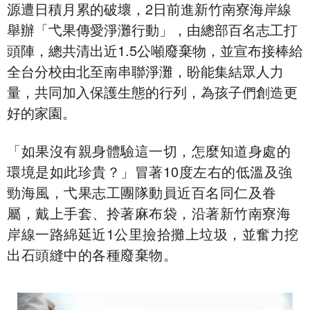
源遭日積月累的破壞，2日前進新竹南寮海岸線
舉辦「弋果傳愛淨灘行動」，由總部百名志工打
頭陣，總共清出近1.5公噸廢棄物，並宣布接棒給
全台分校由北至南串聯淨灘，盼能集結眾人力
量，共同加入保護生態的行列，為孩子們創造更
好的家園。
「如果沒有親身體驗這一切，怎麼知道身處的
環境是如此珍貴？」冒著10度左右的低溫及強
勁海風，弋果志工團隊動員近百名同仁及眷
屬，戴上手套、拎著麻布袋，沿著新竹南寮海
岸線一路綿延近1公里撿拾攤上垃圾，並奮力挖
出石頭縫中的各種廢棄物。