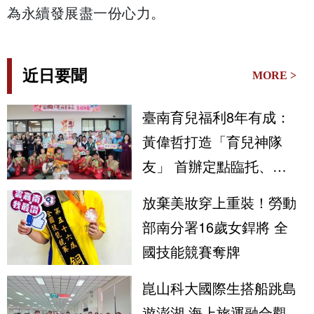
為永續發展盡一份心力。
近日要聞
MORE >
臺南育兒福利8年有成：
黃偉哲打造「育兒神隊
友」 首辦定點臨托、育
兒指導守護市民安心生養
放棄美妝穿上重裝！勞動
部南分署16歲女銲將 全
國技能競賽奪牌
崑山科大國際生搭船跳島
遊澎湖 海上旅運融合觀