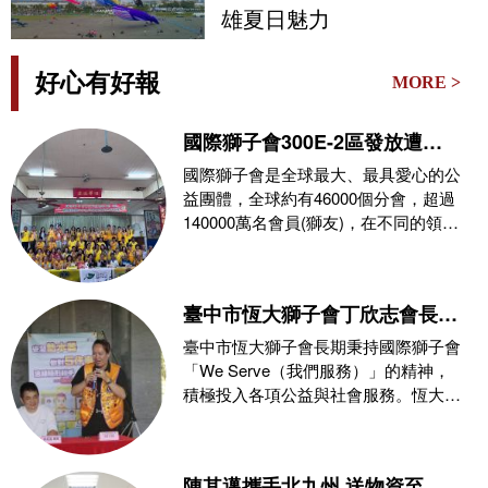
雄夏日魅力
好心有好報
MORE >
國際獅子會300E-2區發放遭
0626豪雨侵襲受災戶救災物資
國際獅子會是全球最大、最具愛心的公
益團體，全球約有46000個分會，超過
140000萬名會員(獅友)，在不同的領
域，秉持
臺中市恆大獅子會丁欣志會長攜
手消防局推動公益，玉之緣珠寶
臺中市恆大獅子會長期秉持國際獅子會
力挺防災教育與熱血捐血守護社
「We Serve（我們服務）」的精神，
積極投入各項公益與社會服務。恆大獅
會
子會第三屆會
陳其邁攜手北九州 送物資至熊