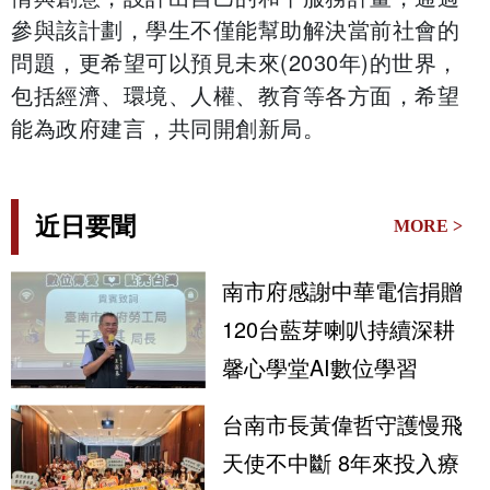
參與該計劃，學生不僅能幫助解決當前社會的
問題，更希望可以預見未來(2030年)的世界，
包括經濟、環境、人權、教育等各方面，希望
能為政府建言，共同開創新局。
近日要聞
MORE >
南市府感謝中華電信捐贈
120台藍芽喇叭持續深耕
馨心學堂AI數位學習
台南市長黃偉哲守護慢飛
天使不中斷 8年來投入療