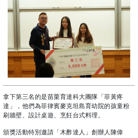
拿下第三名的是苗栗育達科大團隊「菲黃疼
達」，他們為菲律賓麥克坦島育幼院的孩童粉
刷牆壁、設計桌遊、烹飪台式料理。
頒獎活動特別邀請「木酢達人」創辦人陳偉