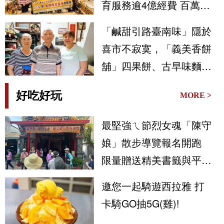
育服務逾4億經費 百萬人
次受惠
「鹹甜引路臺南味」隱於
喜市不寂寞，「義美香餅
舖」四果餅、古早味麵粉
酥聚人氣
好吃好玩
MORE >
最堅強ㄟ節烈女魂「陳守
娘」散步導覽報名開跑
限量贈送精美書籤與平安
符
邀您一起騎遊西拉雅 打
卡騎GO抽5G(雞)!