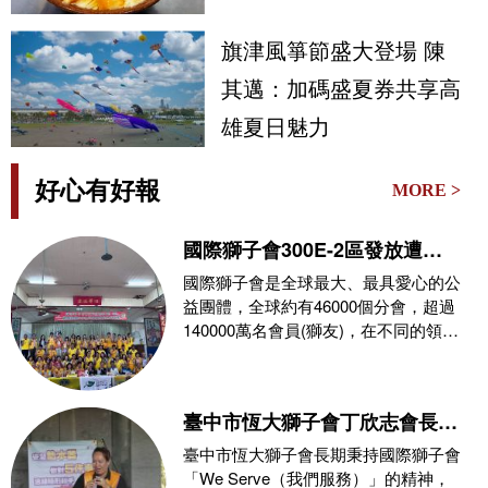
旗津風箏節盛大登場 陳
其邁：加碼盛夏券共享高
雄夏日魅力
好心有好報
MORE >
國際獅子會300E-2區發放遭
0626豪雨侵襲受災戶救災物資
國際獅子會是全球最大、最具愛心的公
益團體，全球約有46000個分會，超過
140000萬名會員(獅友)，在不同的領
域，秉持
臺中市恆大獅子會丁欣志會長攜
手消防局推動公益，玉之緣珠寶
臺中市恆大獅子會長期秉持國際獅子會
力挺防災教育與熱血捐血守護社
「We Serve（我們服務）」的精神，