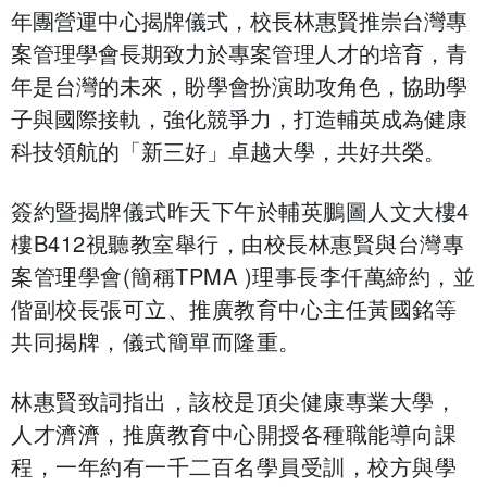
年團營運中心揭牌儀式，校長林惠賢推崇台灣專
案管理學會長期致力於專案管理人才的培育，青
年是台灣的未來，盼學會扮演助攻角色，協助學
子與國際接軌，強化競爭力，打造輔英成為健康
科技領航的「新三好」卓越大學，共好共榮。
簽約暨揭牌儀式昨天下午於輔英鵬圖人文大樓4
樓B412視聽教室舉行，由校長林惠賢與台灣專
案管理學會(簡稱TPMA )理事長李仟萬締約，並
偕副校長張可立、推廣教育中心主任黃國銘等
共同揭牌，儀式簡單而隆重。
林惠賢致詞指出，該校是頂尖健康專業大學，
人才濟濟，推廣教育中心開授各種職能導向課
程，一年約有一千二百名學員受訓，校方與學