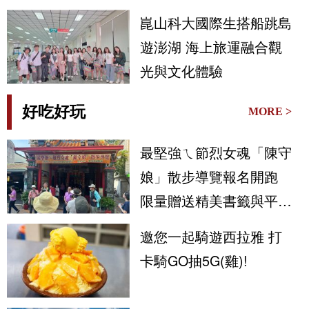
崑山科大國際生搭船跳島
遊澎湖 海上旅運融合觀
光與文化體驗
好吃好玩
MORE >
最堅強ㄟ節烈女魂「陳守
娘」散步導覽報名開跑
限量贈送精美書籤與平安
符
邀您一起騎遊西拉雅 打
卡騎GO抽5G(雞)!