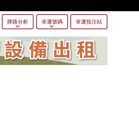
牌路分析
幸運號碼
幸運投注站