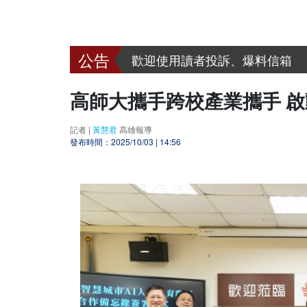
呼叫善心人士~~ 漢明慈善會
歡迎到好報臉書討論 www.facebook
歡迎使用讀者投訴、爆料信箱
呼叫善心人士~~ 漢明慈善會
高師大攜手跨校產業攜手 啟
記者 |
黃慧君
高雄報導
發布時間：2025/10/03 | 14:56