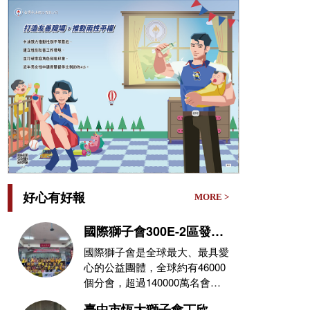
好心有好報
MORE >
國際獅子會300E-2區發放
遭0626豪雨侵襲受災戶救
國際獅子會是全球最大、最具愛
災物資
心的公益團體，全球約有46000
個分會，超過140000萬名會員
(獅友)，在不同的領域，秉持
臺中市恆大獅子會丁欣志