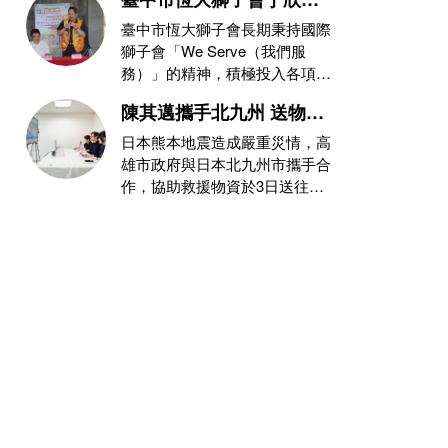
會長攜手消防局推動公
臺中市恆大獅子會長期秉持國際
益，玉之緣珠寶力挺防災
獅子會「We Serve（我們服
務）」的精神，積極投入各項公
教育與熱血捐血守護社會
益與社會服務。恆大獅子會第三
陳其邁攜手北九州 送物資
屆會
至熊本災區
日本熊本地震造成嚴重災情，高
雄市政府與日本北九州市攜手合
作，協助救援物資於3日送往災
情嚴重的熊本縣八代市。此次由
高雄市提