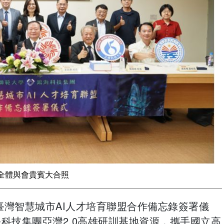
. 全體與會貴賓大合照
臺灣智慧城市AI人才培育聯盟合作備忘錄簽署儀
科技集團亞灣2.0高雄研訓基地資源，攜手國立高