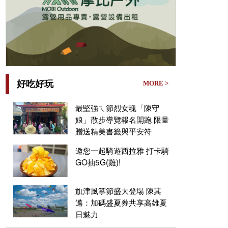
好吃好玩
MORE >
最堅強ㄟ節烈女魂「陳守
娘」散步導覽報名開跑 限量
贈送精美書籤與平安符
邀您一起騎遊西拉雅 打卡騎
GO抽5G(雞)!
旗津風箏節盛大登場 陳其
邁：加碼盛夏券共享高雄夏
日魅力