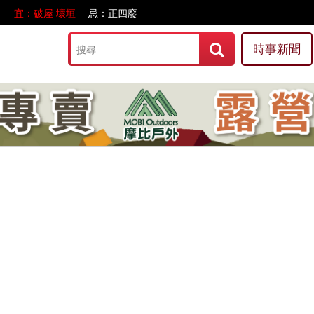
宜：破屋 壞垣
忌：正四廢
時事新聞
.com/hbnews.com.tw