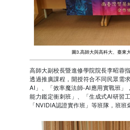
圖3.高師大與高科大、臺東
高師大副校長暨進修學院院長李昭蓉指
透過推廣課程，開授符合不同民眾需求
AI」、「效率魔法師-AI應用實戰班」
能力鑑定衝刺班」、「生成式AI研習工作坊
「NVIDIA認證實作班」等班隊，班