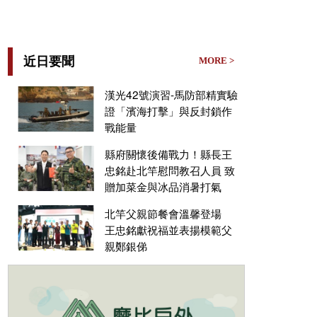
近日要聞
MORE >
漢光42號演習-馬防部精實驗
證「濱海打擊」與反封鎖作
戰能量
縣府關懷後備戰力！縣長王
忠銘赴北竿慰問教召人員 致
贈加菜金與冰品消暑打氣
北竿父親節餐會溫馨登場
王忠銘獻祝福並表揚模範父
親鄭銀俤