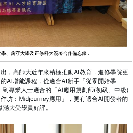
大學、義守大學及正修科大簽署合作備忘錄 .
出，高師大近年來積極推動AI教育，進修學院更
的AI增能課程，從適合AI新手「從零開始學
，到專業人士適合的「AI應用規劃師(初級、中級)
：Midjourney應用」，更有適合AI開發者的
班爆滿大受學員好評。