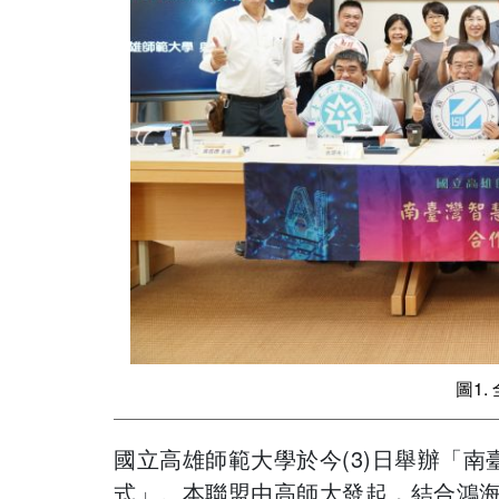
圖1
國立高雄師範大學於今(3)日舉辦「南
式」。本聯盟由高師大發起，結合鴻海